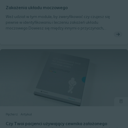
Zakażenia układu moczowego
Weź udział w tym module, by zweryfikować czy czujesz się
pewnie w identyfikowaniu i leczeniu zakażeń układu
moczowego.Dowiesz się między innymi o przyczynach,
następstwach i rozpoznawaniu zakażeń układu moczowego,
patogennych i niepatogennych bakteriach oraz zapoznasz się z
modelem czynników ryzyka występowania ZUM
Pęcherz
Artykuł
Czy Twoi pacjenci używający cewnika założonego