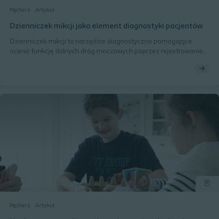
Pęcherz
Artykuł
Dzienniczek mikcji jako element diagnostyki pacjentów
Dzienniczek mikcji to narzędzie diagnostyczne pomagające
ocenić funkcję dolnych dróg moczowych poprzez rejestrowanie
mikcji i spożycia płynów. Doktor Beata Banaczyk wyjaśnia jego
znaczenie i zasady prowadzenia – zapoznaj się z artykułem, by
dowiedzieć się więcej!
Pęcherz
Artykuł