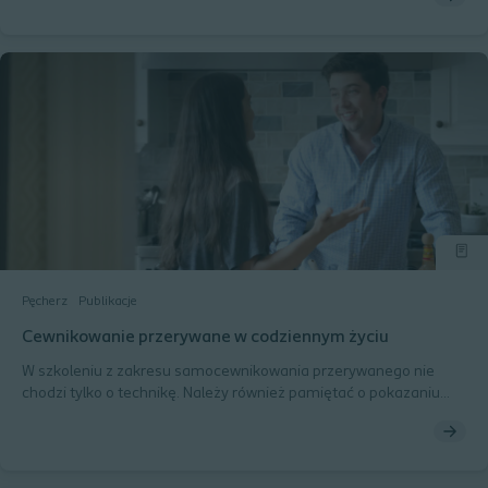
samocewnikowania przerywanego. Ta sekcja pokazuje, jak
identyfikować i stosować krótkoterminowe korzyści, aby pomóc
pacjentom dostrzec wartość samocewnikowania przerywanego.
Pęcherz
Publikacje
Cewnikowanie przerywane w codziennym życiu
W szkoleniu z zakresu samocewnikowania przerywanego nie
chodzi tylko o technikę. Należy również pamiętać o pokazaniu
pacjentowi, jak samodzielnie wykonywać samocewnikowanie
przerywane w różnych środowiskach.