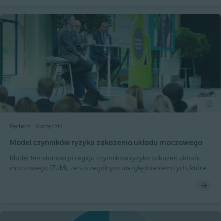
Pęcherz
Narzędzia
Model czynników ryzyka zakażenia układu moczowego
Model ten stanowi przegląd czynników ryzyka zakażeń układu
moczowego (ZUM), ze szczególnym uwzględnieniem tych, które
mogą być identyfikowane i modyfikowane przez pracownika
ochrony zdrowia w codziennej praktyce klinicznej i dzięki temu
przynieść korzyść indywidualnemu użytkownikowi cewników w
postaci mniejszej liczby zakażeń układu moczowego: