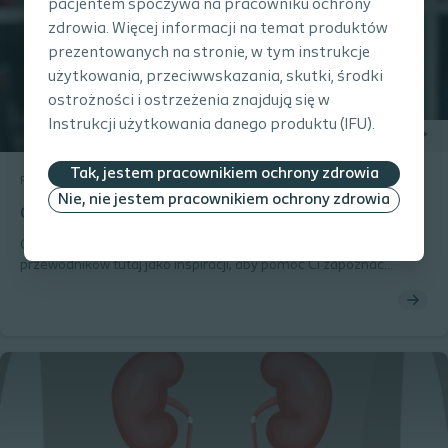
pacjentem spoczywa na pracowniku ochrony
zdrowia. Więcej informacji na temat produktów
prezentowanych na stronie, w tym instrukcje
użytkowania, przeciwwskazania, skutki, środki
ostrożności i ostrzeżenia znajdują się w
Instrukcji użytkowania danego produktu (IFU).
Tak, jestem pracownikiem ochrony zdrowia
Pęcherz
Instrukcje
Nie, nie jestem pracownikiem ochrony zdrowia
Cewniki dziecięce - instrukcja stosowania dla chłopców
Cewnikowanie dzieci jest zawsze delikatną sprawą. Skorzystaj z
przewodników tutaj jako inspiracji, aby pomóc Ci zapoznać
dziecko z procesem i nauczyć je, jak cewnikować.